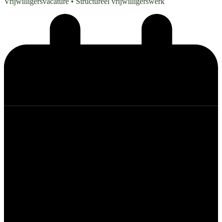
Vrijwilligersvacature
• Structureel vrijwilligerswerk