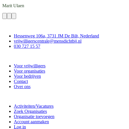
Marit
Ulaen
Contact
Hessenweg 106a, 3731 JM De Bilt, Nederland
vrijwilligerscentrale@mensdichtbij.nl
030 727 15 57
Vrijwilligerscentrale De Bilt
Voor vrijwilligers
Voor organisaties
Voor bedrijven
Contact
Over ons
Doe mee
Activiteiten/Vacatures
Zoek Organisaties
Organisatie toevoegen
Account aanmaken
Log in