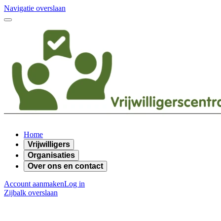
Navigatie overslaan
Home
Vrijwilligers
Organisaties
Over ons en contact
Account aanmaken
Log in
Zijbalk overslaan