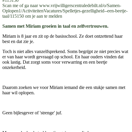
#115150
Scan me of ga naar www.vrijwilligerscentraledebilt.nl/o/Samen-
Oplopen1/ActiviteitenVacatures/Spelletjes-gezelligheid--een-beetje-
taal/115150 om je aan te melden
Samen met Miriam groeien in taal en zelfvertrouwen.
Miriam is 8 jaar en zit op de basisschool. Ze doet ontzettend haar
best en dat zie je.
Toch is niet alles vanzelfsprekend. Soms begrijpt ze niet precies wat
er van haar wordt gevraagd op school. En haar ouders vinden dat
ook lastig. Dat zorgt soms voor verwarring en een beetje
onzekerheid.
Daarom zoeken we voor Miriam iemand die een stukje samen met
haar wil oplopen.
Geen bijlesgever of 'strenge' juf.