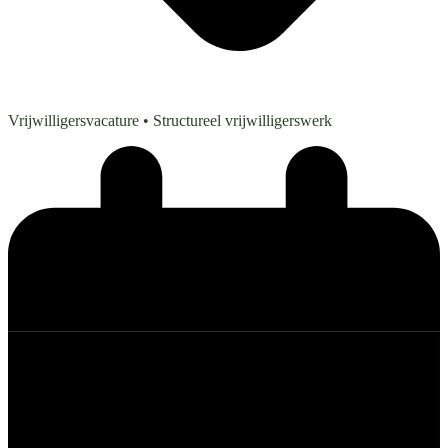
Vrijwilligersvacature
• Structureel vrijwilligerswerk