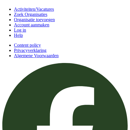
Activiteiten/Vacatures
Zoek Organisaties
Organisatie toevoegen
Account aanmaken
Log in
Help
Content policy
Privacyverklaring
Algemene Voorwaarden