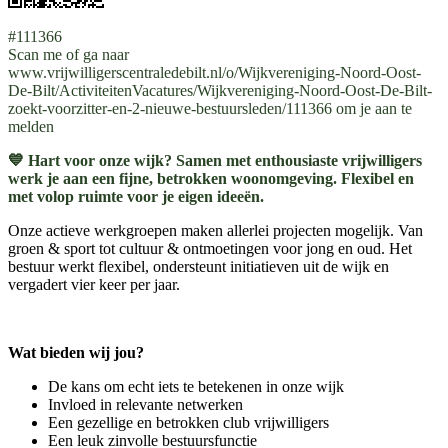
#111366
Scan me of ga naar
www.vrijwilligerscentraledebilt.nl/o/Wijkvereniging-Noord-Oost-
De-Bilt/ActiviteitenVacatures/Wijkvereniging-Noord-Oost-De-Bilt-
zoekt-voorzitter-en-2-nieuwe-bestuursleden/111366 om je aan te
melden
💙 Hart voor onze wijk? Samen met enthousiaste vrijwilligers
werk je aan een fijne, betrokken woonomgeving. Flexibel en
met volop ruimte voor je eigen ideeën.
Onze actieve werkgroepen maken allerlei projecten mogelijk. Van
groen & sport tot cultuur & ontmoetingen voor jong en oud. Het
bestuur werkt flexibel, ondersteunt initiatieven uit de wijk en
vergadert vier keer per jaar.
Wat bieden wij jou?
De kans om echt iets te betekenen in onze wijk
Invloed in relevante netwerken
Een gezellige en betrokken club vrijwilligers
Een leuk zinvolle bestuursfunctie