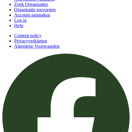
Zoek Organisaties
Organisatie toevoegen
Account aanmaken
Log in
Help
Content policy
Privacyverklaring
Algemene Voorwaarden