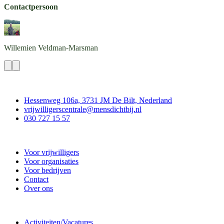
Contactpersoon
Willemien
Veldman-Marsman
Contact
Hessenweg 106a, 3731 JM De Bilt, Nederland
vrijwilligerscentrale@mensdichtbij.nl
030 727 15 57
Vrijwilligerscentrale De Bilt
Voor vrijwilligers
Voor organisaties
Voor bedrijven
Contact
Over ons
Doe mee
Activiteiten/Vacatures