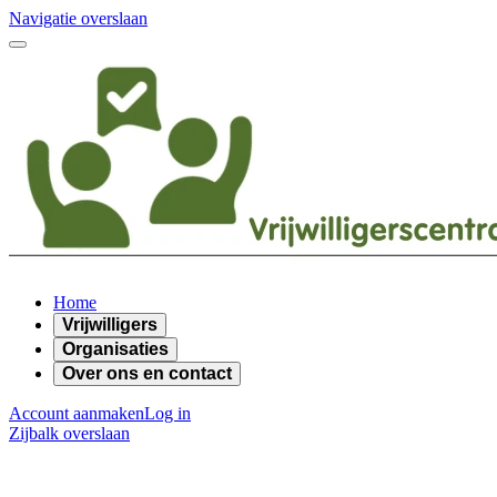
Navigatie overslaan
Home
Vrijwilligers
Organisaties
Over ons en contact
Account aanmaken
Log in
Zijbalk overslaan